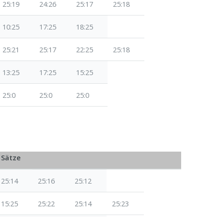
25:19
24:26
25:17
25:18
10:25
17:25
18:25
25:21
25:17
22:25
25:18
13:25
17:25
15:25
25:0
25:0
25:0
Sätze
25:14
25:16
25:12
15:25
25:22
25:14
25:23