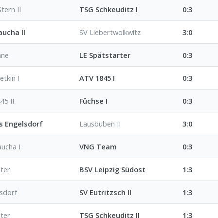
tern II
TSG Schkeuditz I
0:3
ucha II
SV Liebertwolkwitz
3:0
ane
LE Spätstarter
0:3
etkin I
ATV 1845 I
0:3
45 II
Füchse I
0:3
s Engelsdorf
Lausbuben II
3:0
ucha I
VNG Team
0:3
ster
BSV Leipzig Südost
1:3
sdorf
SV Eutritzsch II
1:3
lter
TSG Schkeuditz II
1:3