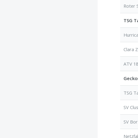
Roter S
TSG Ta
Hurric
Clara Z
ATV 18
Gecko
TSG Ta
SV Clu
SV Bor
Netzfa