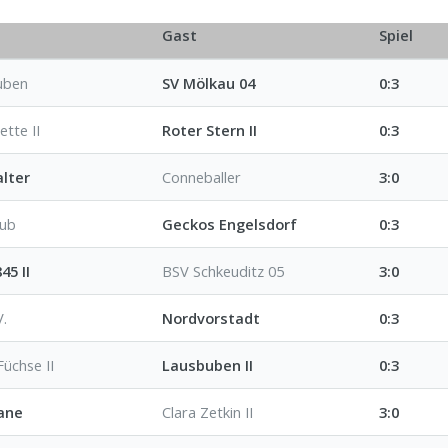
Gast
Spiel
uben
SV Mölkau 04
0:3
tte II
Roter Stern II
0:3
lter
Conneballer
3:0
lub
Geckos Engelsdorf
0:3
45 II
BSV Schkeuditz 05
3:0
V.
Nordvorstadt
0:3
Füchse II
Lausbuben II
0:3
ane
Clara Zetkin II
3:0