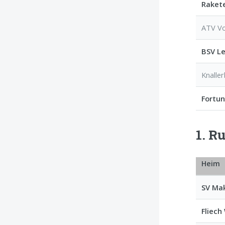
Raket
ATV Vo
BSV Le
Knalle
Fortu
1. R
Heim
SV Ma
Fliech