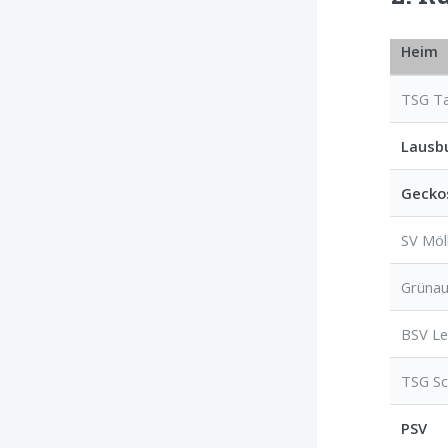
Heim
TSG Ta
Lausb
Gecko
SV Möl
Grünau
BSV Le
TSG Sc
PSV