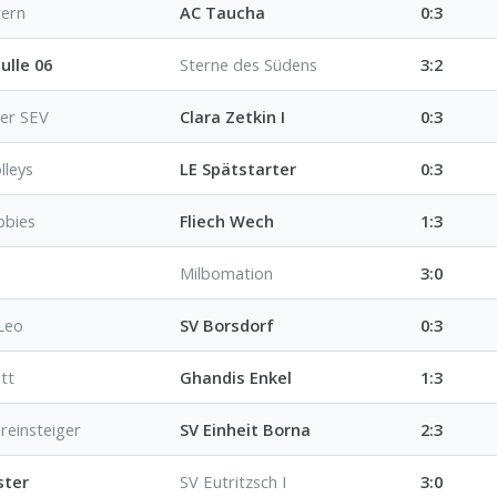
ern
AC Taucha
0:3
Pulle 06
Sterne des Südens
3:2
ger SEV
Clara Zetkin I
0:3
lleys
LE Spätstarter
0:3
bbies
Fliech Wech
1:3
Milbomation
3:0
 Leo
SV Borsdorf
0:3
tt
Ghandis Enkel
1:3
reinsteiger
SV Einheit Borna
2:3
ster
SV Eutritzsch I
3:0