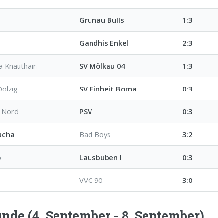
Grünau Bulls
1:3
Gandhis Enkel
2:3
a Knauthain
SV Mölkau 04
1:3
Dölzig
SV Einheit Borna
0:3
 Nord
PSV
0:3
ucha
Bad Boys
3:2
o
Lausbuben I
0:3
VVC 90
3:0
unde (4. September - 8. September)