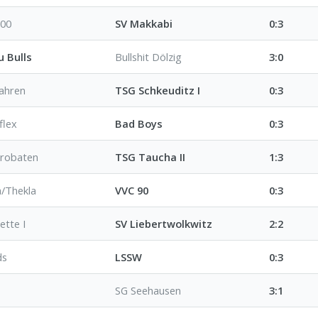
000
SV Makkabi
0:3
 Bulls
Bullshit Dölzig
3:0
ahren
TSG Schkeuditz I
0:3
flex
Bad Boys
0:3
robaten
TSG Taucha II
1:3
/Thekla
VVC 90
0:3
ette I
SV Liebertwolkwitz
2:2
ds
LSSW
0:3
SG Seehausen
3:1