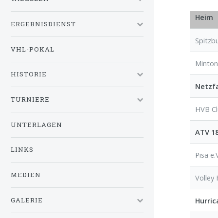
Heim
ERGEBNISDIENST
Spitzb
VHL-POKAL
Mintone
HISTORIE
Netzfa
TURNIERE
HVB C
UNTERLAGEN
ATV 18
LINKS
Pisa e.
MEDIEN
Volley 
Hurric
GALERIE