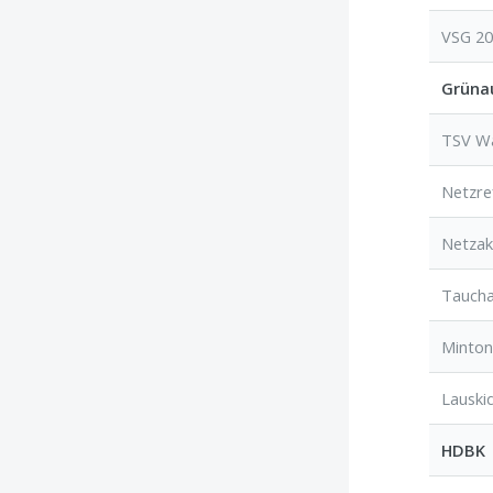
VSG 2
Grünau
TSV W
Netzre
Netzak
Taucha
Minton
Lauski
HDBK