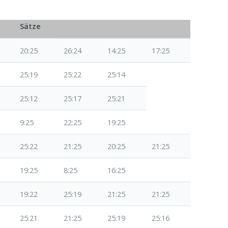
Sätze
20:25
26:24
14:25
17:25
25:19
25:22
25:14
25:12
25:17
25:21
9:25
22:25
19:25
25:22
21:25
20:25
21:25
19:25
8:25
16:25
19:22
25:19
21:25
21:25
25:21
21:25
25:19
25:16