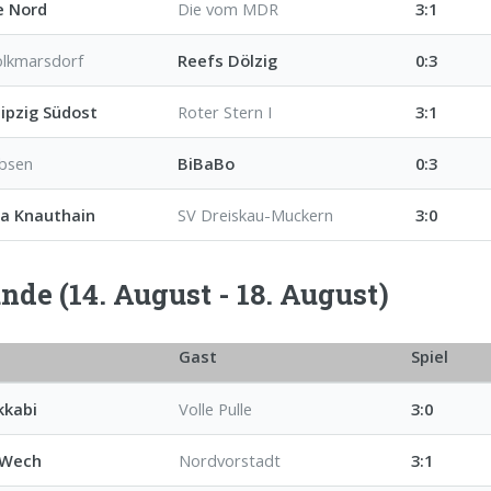
e Nord
Die vom MDR
3:1
lkmarsdorf
Reefs Dölzig
0:3
ipzig Südost
Roter Stern I
3:1
rbsen
BiBaBo
0:3
na Knauthain
SV Dreiskau-Muckern
3:0
unde (14. August - 18. August)
Gast
Spiel
kkabi
Volle Pulle
3:0
 Wech
Nordvorstadt
3:1