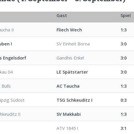
Gast
Spiel
ucha II
Fliech Wech
1:3
uben I
SV Einheit Borna
3:0
s Engelsdorf
Gandhis Enkel
3:0
kau 04
LE Spätstarter
3:0
 Bulls
AC Taucha
1:3
ipzig Südost
TSG Schkeuditz I
0:3
hkeuditz II
SV Makkabi
1:3
ATV 1845 I
3:1