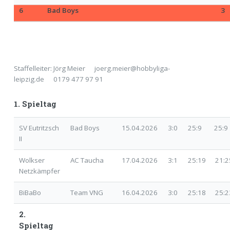
Staffelleiter: Jörg Meier joerg.meier@hobbyliga-
leipzig.de 0179 477 97 91
1. Spieltag
SV Eutritzsch
Bad Boys
15.04.2026
3:0
25:9 25:9
II
Wolkser
AC Taucha
17.04.2026
3:1
25:19 21:
Netzkämpfer
BiBaBo
Team VNG
16.04.2026
3:0
25:18 25:
2.
Spieltag