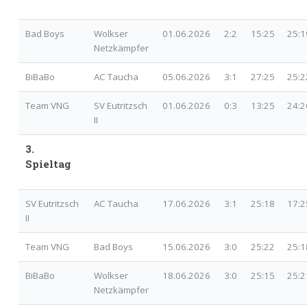
Bad Boys
Wolkser
01.06.2026
2:2
15:25 25:
Netzkämpfer
BiBaBo
AC Taucha
05.06.2026
3:1
27:25 25:
Team VNG
SV Eutritzsch
01.06.2026
0:3
13:25 24:
II
3.
Spieltag
SV Eutritzsch
AC Taucha
17.06.2026
3:1
25:18 17:
II
Team VNG
Bad Boys
15.06.2026
3:0
25:22 25:
BiBaBo
Wolkser
18.06.2026
3:0
25:15 25:
Netzkämpfer